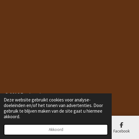
© 2016 Bonbonduton.com
Deze website gebruikt cookies voor analyse-
doeleinden en/of het tonen van advertenties. Door
gebruik te blijven maken van de site gaat u hiermee
akkoord.
Akkoord
E-mailadres
Telefoonnummer
Kaart
Facebook