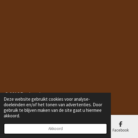
© 2016 Bonbonduton.com
Deze website gebruikt cookies voor analyse-
doeleinden en/of het tonen van advertenties. Door
gebruik te blijven maken van de site gaat u hiermee
akkoord.
Akkoord
E-mailadres
Telefoonnummer
Kaart
Facebook