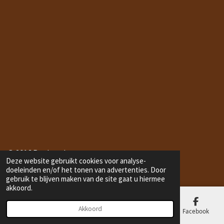
© 2016 Bonbonduton.com
Deze website gebruikt cookies voor analyse-
doeleinden en/of het tonen van advertenties. Door
gebruik te blijven maken van de site gaat u hiermee
akkoord.
Akkoord
E-mailadres
Telefoonnummer
Kaart
Facebook