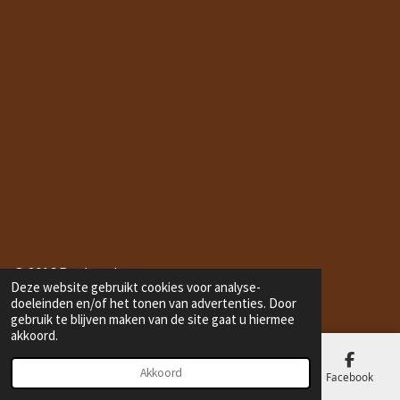
e
l
r
e
n
e
n
© 2016 Bonbonduton.com
Deze website gebruikt cookies voor analyse-
doeleinden en/of het tonen van advertenties. Door
gebruik te blijven maken van de site gaat u hiermee
akkoord.
Akkoord
E-mailadres
Telefoonnummer
Kaart
Facebook