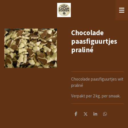
Ga
direct
naar
de
hoofdinhoud
Chocolade
paasfiguurtjes
praliné
Chocolade paasfiguurtjes wit
praliné
Verpakt per 2 kg. per smaak.
D
D
S
D
e
e
h
e
l
e
a
l